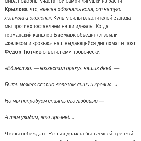
мира подобны участи той самой лягушки из басни
Крылова
, что,
«желая обогнать вола, от натуги
лопнула и околела».
Культу силы властителей Запада
мы противопоставляем наши идеалы. Когда
германский канцлер
Бисмарк
объединял земли
«железом и кровью», наш выдающийся дипломат и поэт
Федор Тютчев
ответил ему пророчески:
«Единство, — возвестил оракул наших дней, —
Быть может спаяно железом лишь и кровью…»
Но мы попробуем спаять его любовью —
А там увидим, что прочней…
Чтобы побеждать, Россия должна быть умной, крепкой