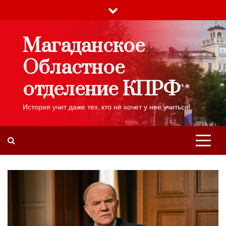
Skip
to
content
Магаданское
Областное
отделение КПРФ
История учит даже тех, кто не хочет у нее учиться!