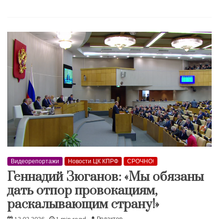
Видеорепортажи
Новости ЦК КПРФ
СРОЧНО!
Геннадий Зюганов: «Мы обязаны
дать отпор провокациям,
раскалывающим страну!»
12.02.2026
1 min read
Редактор