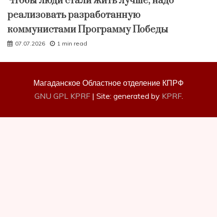
Чтобы люди стали жить лучше, надо
реализовать разработанную
коммунистами Программу Победы
07.07.2026
1 min read
Магаданское Областное отделение КПРФ
GNU GPL KPRF
|
Site: generated by
KPRF
.