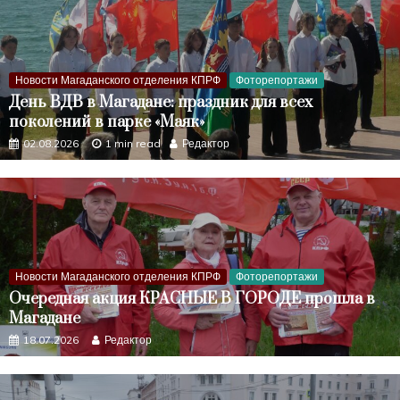
Новости Магаданского отделения КПРФ
Фоторепортажи
День ВДВ в Магадане: праздник для всех
поколений в парке «Маяк»
02.08.2026
1 min read
Редактор
Новости Магаданского отделения КПРФ
Фоторепортажи
Очередная акция КРАСНЫЕ В ГОРОДЕ прошла в
Магадане
18.07.2026
Редактор