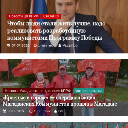
Новости ЦК КПРФ
СРОЧНО!
Чтобы люди стали жить лучше, надо
реализовать разработанную
коммунистами Программу Победы
07.07.2026
1 min read
Редактор
Новости Магаданского отделения КПРФ
Фоторепортажи
«Красные в городе» — очередная акция
Магаданских Коммунистов прошла в Магадане
08.08.2026
1 min read
DB