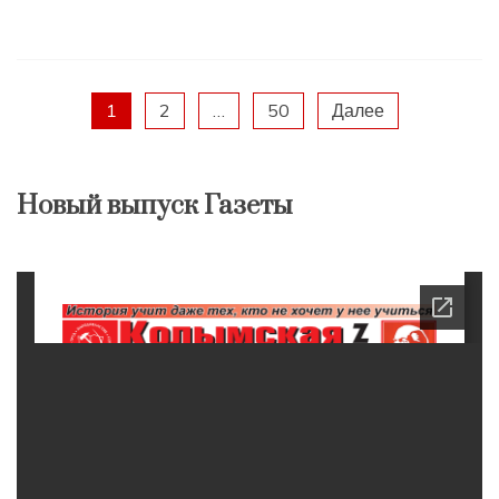
Пагинация
1
2
…
50
Далее
записей
Новый выпуск Газеты