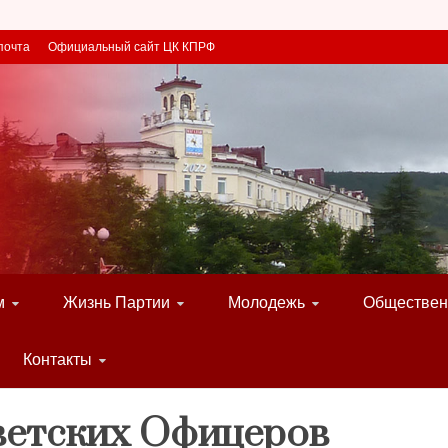
почта
Официальный сайт ЦК КПРФ
м
Жизнь Партии
Молодежь
Обществен
Контакты
ветских Офицеров