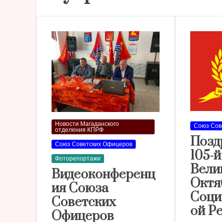
Новости Магаданского
Союз Сов
отделения КПРФ
Позд
Союз Советских Офицеров
105-
Фоторепортажи
Вели
Видеоконференц
Октя
ия Союза
Соци
Советских
ой Р
Офицеров