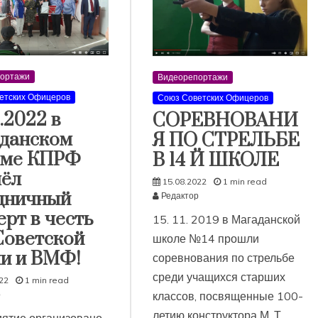
ортажи
Видеорепортажи
етских Офицеров
Союз Советских Офицеров
.2022 в
СОРЕВНОВАНИ
данском
Я ПО СТРЕЛЬБЕ
оме КПРФ
В 14 Й ШКОЛЕ
ёл
15.08.2022
1 min read
дничный
Редактор
ерт в честь
15. 11. 2019 в Магаданской
Советской
школе №14 прошли
и и ВМФ!
соревнования по стрельбе
среди учащихся старших
22
1 min read
классов, посвященные 100-
р
летию конструктора М. Т.