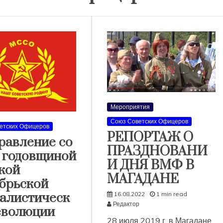
Мероприятия
Союз Советских Офицеров
етских Офицеров
РЕПОРТАЖ О
равление со
ПРАЗДНОВАНИ
й годовщиной
И ДНЯ ВМФ В
кой
МАГАДАНЕ
брьской
16.08.2022
1 min read
алистическ
Редактор
еволюции
28 июля 2019 г. в Магадане