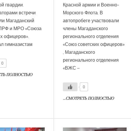
й гвардии.
Красной армии и Военно-
аторами встречи
Морского Флота. В
ли Магаданский
автопробеге участвовали
ПРФ и МРО «Союза
члены Магаданского
их офицеров».
регионального отделения
ал гимназистам
«Союз советских офицеров»
, Магаданского
регионального отделения
0
«ВЖС –
РЕТЬ ПОЛНОСТЬЮ
0
...СМОТРЕТЬ ПОЛНОСТЬЮ