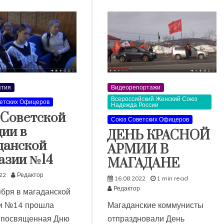
тия
Видеорепортажи
Всероссийский Женский Союз
етских Офицеров
Надежда России
 Советской
Союз Советских Офицеров
дии в
ДЕНЬ КРАСНОЙ
данской
АРМИИ В
азии №14
МАГАДАНЕ
22
Редактор
16.08.2022
1 min read
Редактор
ября в магаданской
и №14 прошла
Магаданские коммунисты
, посвященная Дню
отпраздновали День