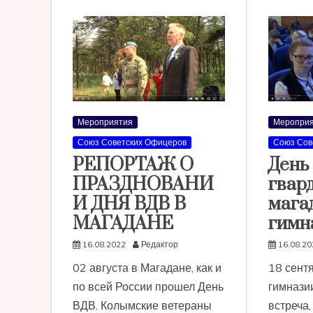
Мероприятия
Мероприя
Союз Советских Офицеров
Союз Сов
РЕПОРТАЖ О
День
ПРАЗДНОВАНИ
гвар
И ДНЯ ВДВ В
мага
МАГАДАНЕ
гимн
16.08.2022
Редактор
16.08.20
02 августа в Магадане, как и
18 сент
по всей России прошел День
гимнази
ВДВ. Колымские ветераны
встреча