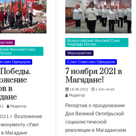
Всероссийский Женский Союз
ортажи
Надежда России
йский Женский Союз
России
Мероприятия
етских Офицеров
Союз Советских Офицеров
 Победы.
7 ноября 2021 в
ожение
Магадане!
ов в
16.08.2022
1 min read
дане
Редактор
Репортаж о праздновании
22
Редактор
Дня Великой Октябрьской
2021 г. Возложение
социалистической
 монументу «Узел
революции в Магаданском
 в Магадане