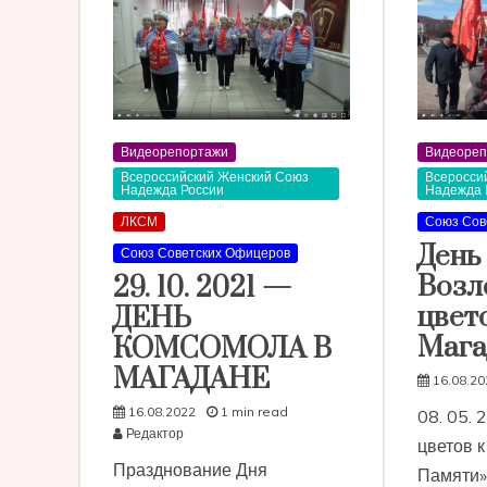
Видеорепортажи
Видеореп
Всероссийский Женский Союз
Всеросси
Надежда России
Надежда 
ЛКСМ
Союз Сов
День
Союз Советских Офицеров
Возл
29. 10. 2021 —
цвет
ДЕНЬ
Мага
КОМСОМОЛА В
МАГАДАНЕ
16.08.20
16.08.2022
1 min read
08. 05. 
Редактор
цветов к
Празднование Дня
Памяти»