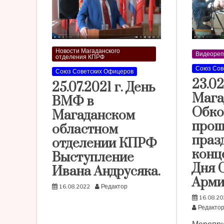
Новости Магаданского
Видеореп
отделения КПРФ
Союз Сов
Союз Советских Офицеров
23.02
25.07.2021 г. День
Мага
ВМФ в
Обк
Магаданском
прош
областном
праз
отделении КПРФ
конц
Выступление
Дня 
Ивана Андрусяка.
Арми
16.08.2022
Редактор
16.08.20
Редакто