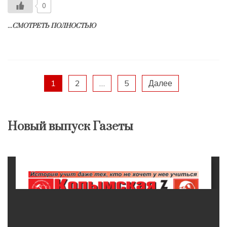
0
...СМОТРЕТЬ ПОЛНОСТЬЮ
Пагинация
1
2
…
5
Далее
записей
Новый выпуск Газеты