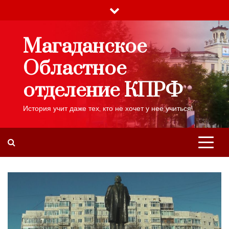
Skip
to
content
Магаданское
Областное
отделение КПРФ
История учит даже тех, кто не хочет у нее учиться!