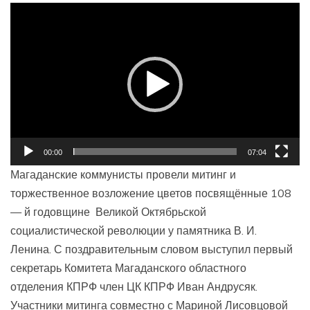
Видеоплеер
00:00
07:04
Магаданские коммунисты провели митинг и
торжественное возложение цветов посвящённые 108
— й годовщине Великой Октябрьской
социалистической революции у памятника В. И.
Ленина. С поздравительным словом выступил первый
секретарь Комитета Магаданского областного
отделения КПРФ член ЦК КПРФ Иван Андрусяк.
Участники митинга совместно с Мариной Лисовцовой