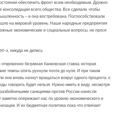
 состоянии обеспечить фронт всем необходимым. Дружно
 консолидации всего общества. Все сделали, чтобы
ышленность – и она востребована. Поспособствовали
ышло на мировой уровень. Наши народные предприятия
ложные экономические и социальные вопросы, не прося
90-х, никуда не делись.
я откровенно безумная банковская ставка, которая
ие темпы опять рухнули почти до нуля. И при таком
и они вновь начнут вращаться вокруг одного процента, о
ды говорить будет нельзя. Нужно иметь в виду: несмотря
 разбойничьими санкциями против России нанесли
 заметно опережают нас по уровню экономического и
изации. И их бюджетная политика пока что отвечает