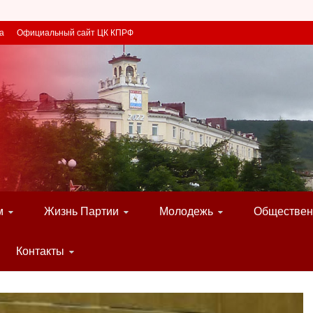
а
Официальный сайт ЦК КПРФ
м
Жизнь Партии
Молодежь
Обществен
Контакты