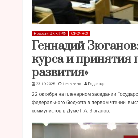
Новости ЦК КПРФ
СРОЧНО!
Геннадий Зюганов:
курса и принятия
развития»
23.10.2025
1 min read
Редактор
22 октября на пленарном заседании Государ
федерального бюджета в первом чтении, выс
коммунистов в Думе Г.А. Зюганов.
Видеоплеер