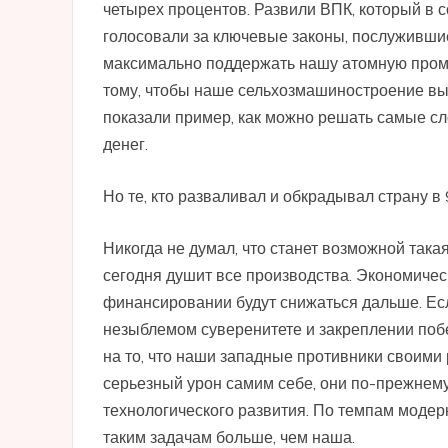
четырех процентов. Развили ВПК, который в
голосовали за ключевые законы, послужившие
максимально поддержать нашу атомную пром
тому, чтобы наше сельхозмашиностроение в
показали пример, как можно решать самые с
денег.
Но те, кто разваливал и обкрадывал страну в 
Никогда не думал, что станет возможной така
сегодня душит все производства. Экономическ
финансировании будут снижаться дальше. Есл
незыблемом суверенитете и закреплении побе
на то, что наши западные противники своими
серьезный урон самим себе, они по-прежнему
технологического развития. По темпам модерн
таким задачам больше, чем наша.