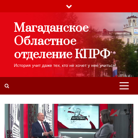
Skip
to
content
Магаданское
Областное
отделение КПРФ
История учит даже тех, кто не хочет у нее учиться!