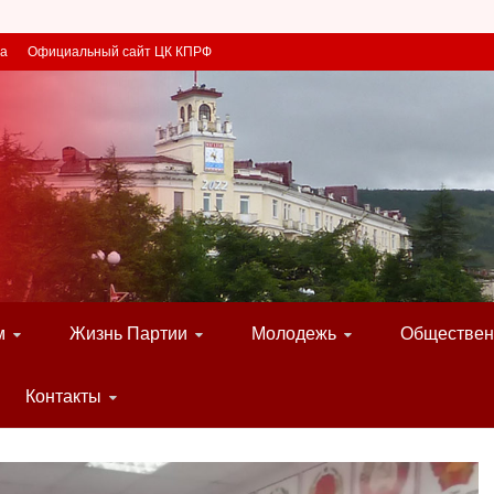
та
Официальный сайт ЦК КПРФ
м
Жизнь Партии
Молодежь
Обществен
Контакты