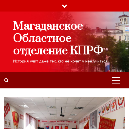
Skip
to
content
Магаданское
Областное
отделение КПРФ
История учит даже тех, кто не хочет у нее учиться!