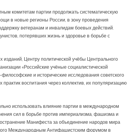
тным комитетам партии продолжать систематическую
мощи в новые регионы России, в зону проведения
оддержку ветеранам и инвалидам боевых действий.
нистов, потерявших жизнь и здоровье в борьбе с
х изданий, Центру политической учёбы Центрального
ганизации «Российские учёные социалистической
о-философские и исторические исследования советского
 практик воспитания через коллектив, их популяризацию
ельно использовать влияние партии в международном
чения сил в борьбе против империализма, фашизма и
ространение Манифеста за объединение народов мира
нятого Международным Антифашистским форумом в