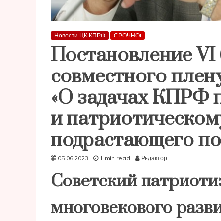
Новости ЦК КПРФ
СРОЧНО!
Постановление VI 
совместного пле
«О задачах КПРФ 
и патриотическом
подрастающего по
05.06.2023
1 min read
Редактор
Советский патриоти
многовекового разв