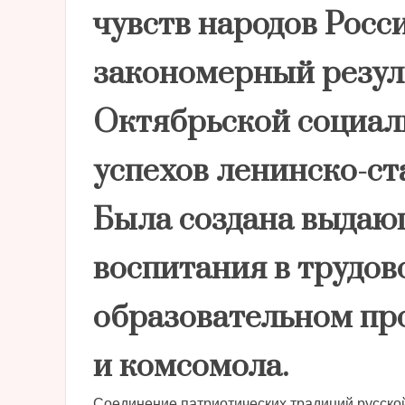
чувств народов Росс
закономерный резул
Октябрьской социал
успехов ленинско-с
Была создана выдаю
воспитания в трудов
образовательном про
и комсомола.
Соединение патриотических традиций русско