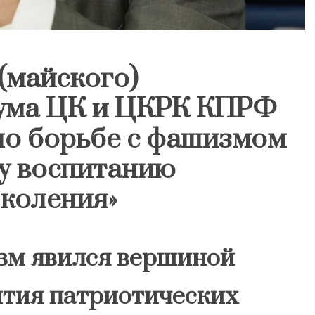
(майского)
нума ЦК и ЦКРК КПРФ
по борьбе с фашизмом
у воспитанию
коления»
зм явился вершиной
ития патриотических