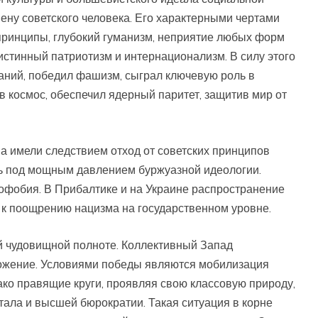
ну советского человека. Его характерными чертами
принципы, глубокий гуманизм, неприятие любых форм
истинный патриотизм и интернационализм. В силу этого
аний, победил фашизм, сыграл ключевую роль в
 космос, обеспечил ядерный паритет, защитив мир от
 имели следствием отход от советских принципов
ь под мощным давлением буржуазной идеологии.
офобия. В Прибалтике и на Украине распространение
 к поощрению нацизма на государственном уровне.
 чудовищной полноте. Коллективный Запад
тожение. Условиями победы являются мобилизация
ко правящие круги, проявляя свою классовую природу,
тала и высшей бюрократии. Такая ситуация в корне