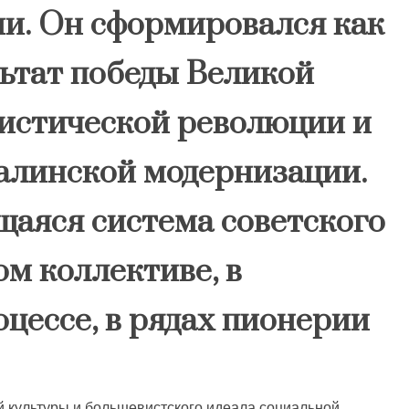
ии. Он сформировался как
ьтат победы Великой
истической революции и
талинской модернизации.
щаяся система советского
ом коллективе, в
цессе, в рядах пионерии
й культуры и большевистского идеала социальной