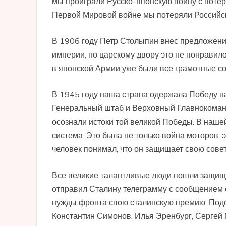
мы проиграли Русско-японскую войну с потер
Первой Мировой войне мы потеряли Российс
В 1906 году Петр Столыпин внес предложени
империи, но царскому двору это не понравило
в японской Армии уже были все грамотные со
В 1945 году наша страна одержала Победу н
Генеральный штаб и Верховный Главнокоман
осознали истоки той великой Победы. В наш
система. Это была не только война моторов, 
человек понимал, что он защищает свою совет
Все великие талантливые люди пошли защищ
отправил Сталину телеграмму с сообщением о
нужды фронта свою сталинскую премию. Подо
Константин Симонов, Илья Эренбург, Сергей 