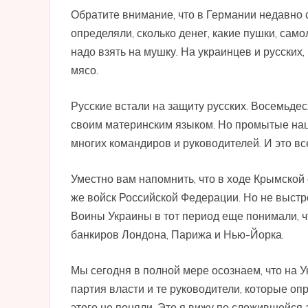
Обратите внимание, что в Германии недавно
определяли, сколько денег, какие пушки, само
надо взять на мушку. На украинцев и русских,
мясо.
Русские встали на защиту русских. Восемьде
своим материнским языком. Но промытые нац
многих командиров и руководителей. И это в
Уместно вам напомнить, что в ходе Крымской
же войск Российской Федерации. Но не выстре
Воины Украины в тот период еще понимали, ч
банкиров Лондона, Парижа и Нью-Йорка.
Мы сегодня в полной мере осознаем, что на 
партия власти и те руководители, которые оп
этого не поняли. Это я вижу по сложившейся