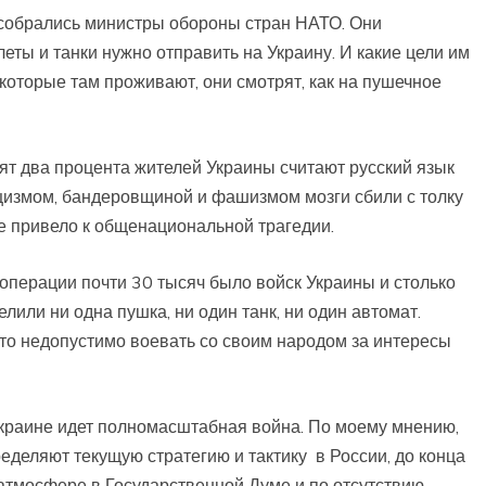
 собрались министры обороны стран НАТО. Они
леты и танки нужно отправить на Украину. И какие цели им
 которые там проживают, они смотрят, как на пушечное
сят два процента жителей Украины считают русский язык
измом, бандеровщиной и фашизмом мозги сбили с толку
се привело к общенациональной трагедии.
 операции почти 30 тысяч было войск Украины и столько
лили ни одна пушка, ни один танк, ни один автомат.
то недопустимо воевать со своим народом за интересы
Украине идет полномасштабная война. По моему мнению,
ределяют текущую стратегию и тактику в России, до конца
 атмосфере в Государственной Думе и по отсутствию