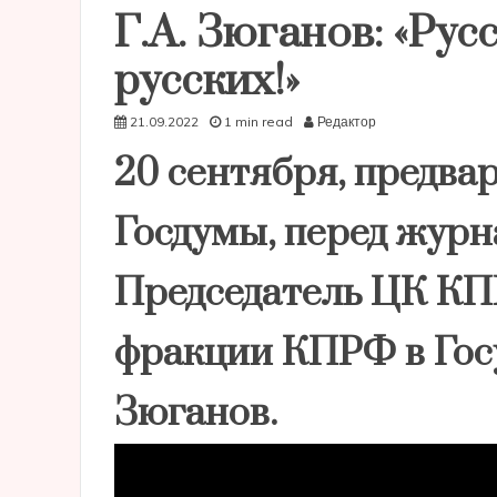
Г.А. Зюганов: «Рус
русских!»
21.09.2022
1 min read
Редактор
20 сентября, предва
Госдумы, перед жур
Председатель ЦК КП
фракции КПРФ в Гос
Зюганов.