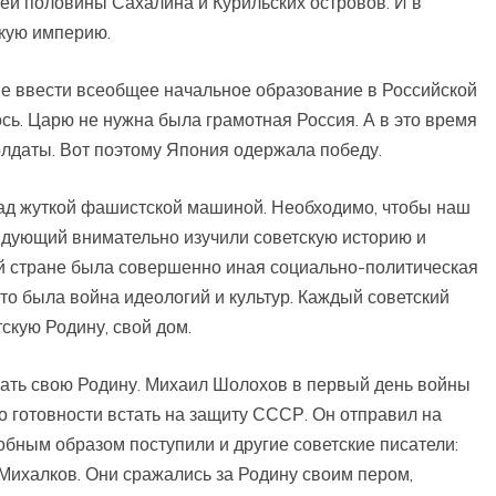
ей половины Сахалина и Курильских островов. И в
кую империю.
е ввести всеобщее начальное образование в Российской
сь. Царю не нужна была грамотная Россия. А в это время
лдаты. Вот поэтому Япония одержала победу.
ад жуткой фашистской машиной. Необходимо, чтобы наш
дующий внимательно изучили советскую историю и
ей стране была совершенно иная социально-политическая
это была война идеологий и культур. Каждый советский
скую Родину, свой дом.
ать свою Родину. Михаил Шолохов в первый день войны
 готовности встать на защиту СССР. Он отправил на
бным образом поступили и другие советские писатели:
Михалков. Они сражались за Родину своим пером,