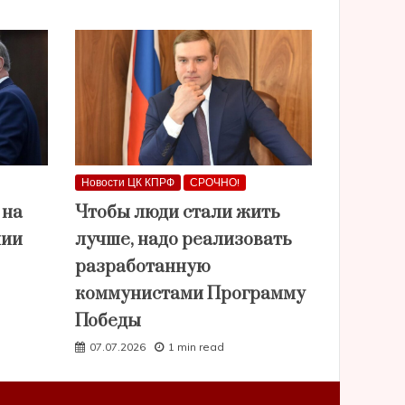
Новости ЦК КПРФ
СРОЧНО!
 на
Чтобы люди стали жить
нии
лучше, надо реализовать
разработанную
коммунистами Программу
Победы
07.07.2026
1 min read