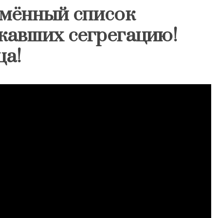
мённый список
жавших сегрегацию!
ца!