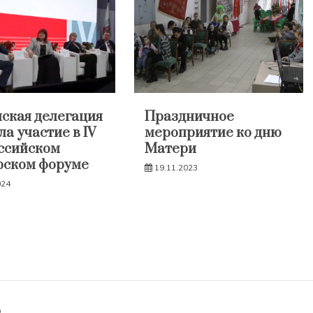
ская делегация
Праздничное
а участие в IV
мероприятие ко дню
ссийском
Матери
рском форуме
19.11.2023
024