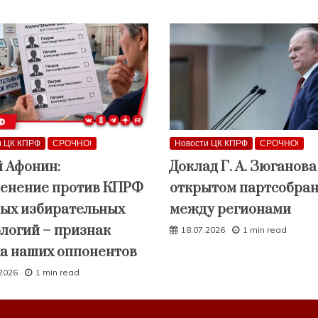
Ф
и ЦК КПРФ
СРОЧНО!
Новости ЦК КПРФ
СРОЧНО!
 Афонин:
Доклад Г. А. Зюганова
енение против КПРФ
открытом партсобра
ных избирательных
между регионами
логий – признак
18.07.2026
1 min read
ха наших оппонентов
.2026
1 min read