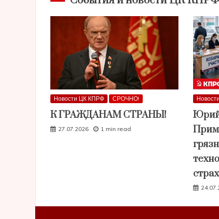
События и новости ЦК КПР
Новости ЦК КПРФ
СРОЧНО!
Новост
К ГРАЖДАНАМ СТРАНЫ!
Юрий
Прим
27.07.2026
1 min read
гряз
техно
стра
24.07